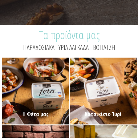
Τα προϊόντα μας
ΠΑΡΑΔΟΣΙΑΚΑ ΤΥΡΙΑ ΛΑΓΚΑΔΑ - ΒΟΓΙΑΤΖΗ
Η Φέτα μας
Κατσικίσιο Τυρί