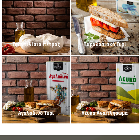
Τσαντιλίσιο πέτρας
Παραδοσιακό Τυρί
Αγελαδινό Τυρί
Λευκό Αναπλήρωμα