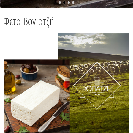
Φέτα Βογιατζή