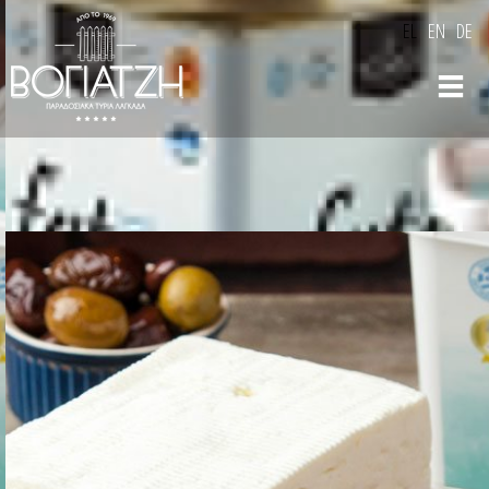
Παράκαμψη
EL
EN
DE
προς το
κυρίως
περιεχόμενο