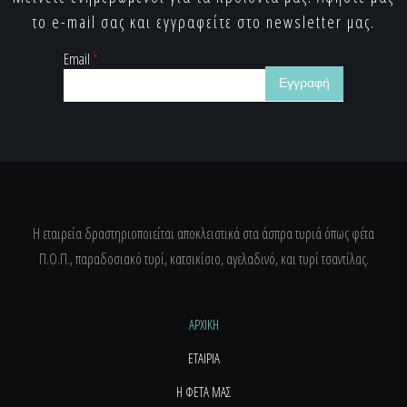
το e-mail σας και εγγραφείτε στο newsletter μας.
Email
*
Η εταιρεία δραστηριοποιείται αποκλειστικά στα άσπρα τυριά όπως φέτα
Π.Ο.Π., παραδοσιακό τυρί, κατσικίσιο, αγελαδινό, και τυρί τσαντίλας.
ΑΡΧΙΚΗ
ΕΤΑΙΡΙΑ
Η ΦΕΤΑ ΜΑΣ