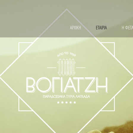
Παράκαμψη
προς το
κυρίως
περιεχόμενο
ΑΡΧΙΚΗ
ΕΤΑΙΡΙΑ
Η ΦΕΤ