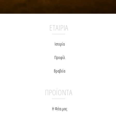
ΕΤΑΙΡΙΑ
Ιστορία
Προφίλ
Βραβεία
ΠΡΟΪΟΝΤΑ
Η Φέτα μας