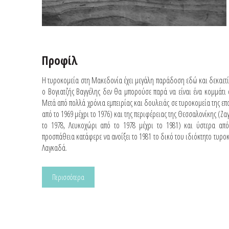
Προφίλ
Η τυροκομεία στη Μακεδονία έχει μεγάλη παράδοση εδώ και δεκαετίε
ο Βογιατζής Βαγγέλης δεν θα μπορούσε παρά να είναι ένα κομμάτι 
Μετά από πολλά χρόνια εμπειρίας και δουλειάς σε τυροκομεία της ε
από το 1969 μέχρι το 1976) και της περιφέρειας της Θεσσαλονίκης (Ζα
το 1978, Λευκοχώρι από το 1978 μέχρι το 1981) και ύστερα απ
προσπάθεια κατάφερε να ανοίξει το 1981 το δικό του ιδιόκτητο τυρο
Λαγκαδά.
Περισσότερα