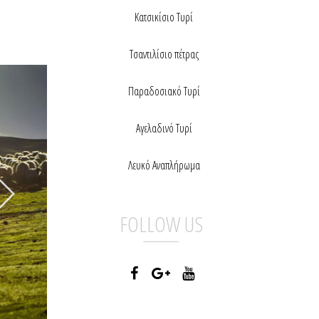
Κατσικίσιο Τυρί
Τσαντιλίσιο πέτρας
Παραδοσιακό Τυρί
Αγελαδινό Τυρί
Λευκό Αναπλήρωμα
FOLLOW US