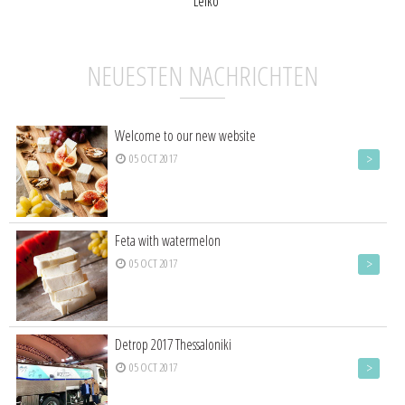
Lefko
NEUESTEN NACHRICHTEN
Welcome to our new website
>
05 OCT 2017
Feta with watermelon
>
05 OCT 2017
Detrop 2017 Thessaloniki
>
05 OCT 2017