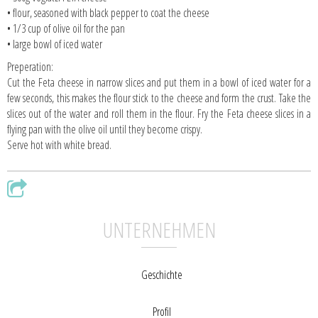
• flour, seasoned with black pepper to coat the cheese
• 1/3 cup of olive oil for the pan
• large bowl of iced water
Preperation:
Cut the Feta cheese in narrow slices and put them in a bowl of iced water for a
few seconds, this makes the flour stick to the cheese and form the crust. Take the
slices out of the water and roll them in the flour. Fry the Feta cheese slices in a
flying pan with the olive oil until they become crispy.
Serve hot with white bread.
UNTERNEHMEN
Geschichte
Profil