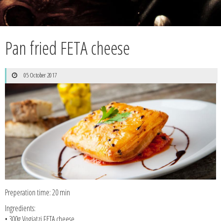
Pan fried FETA cheese
05 October 2017
Preperation time: 20 min
Ingredients:
• 300g Vogiatzi FETA cheese