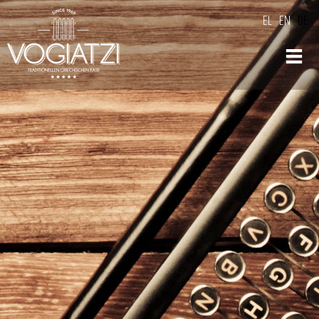
Skip to
EL
EN
DE
main
content