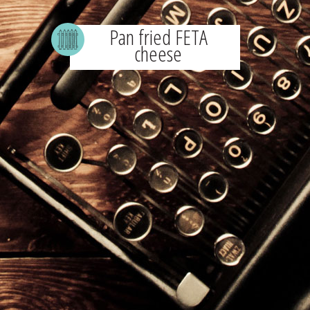
Pan fried FETA
cheese