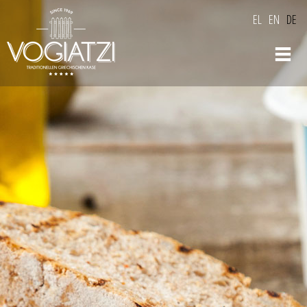
Skip to
EL
EN
DE
main
content