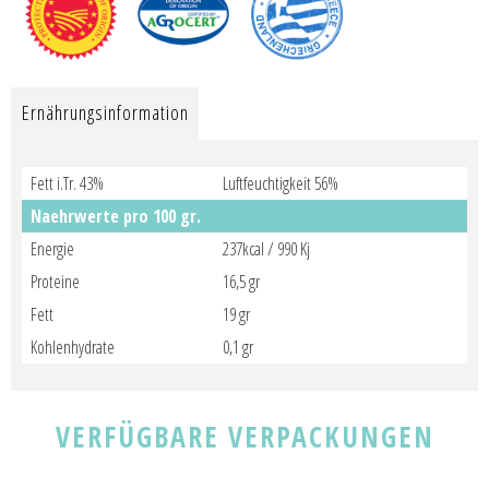
Horizontal Tabs
Ernährungsinformation
(active
tab)
Fett i.Tr. 43%
Luftfeuchtigkeit 56%
Naehrwerte pro 100 gr.
Energie
237kcal / 990 Kj
Proteine
16,5 gr
Fett
19 gr
Kohlenhydrate
0,1 gr
VERFÜGBARE VERPACKUNGEN